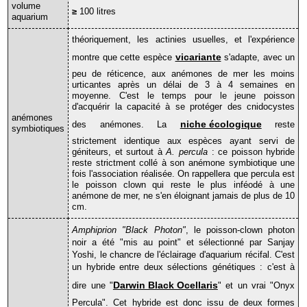
volume
haddoni
≥
100 litres
aquarium
Stichodactyla
mertensii
théoriquement, les actinies usuelles, et l'expérience
Les
vicariante
montre que cette espèce
s'adapte, avec un
poissons-
peu de réticence, aux anémones de mer les moins
clowns
urticantes après un délai de 3 à 4 semaines en
Amphiprion
moyenne. C'est le temps pour le jeune poisson
"Black
d'acquérir la capacité à se protéger des cnidocystes
DaVinci"
anémones
niche écologique
des anémones. La
reste
symbiotiques
Amphiprion
strictement identique aux espèces ayant servi de
"Black
géniteurs, et surtout à
A. percula
: ce poisson hybride
Photon"
reste strictment collé à son anémone symbiotique une
Amphiprion
fois l'association réalisée. On rappellera que percula est
le poisson clown qui reste le plus inféodé à une
"Darwini"
anémone de mer, ne s'en éloignant jamais de plus de 10
Amphiprion
cm.
"Midnight"
Amphiprion "Black Photon"
, le poisson-clown photon
Amphiprion
noir a été "mis au point" et sélectionné par Sanjay
"Nu"
Yoshi, le chancre de l'éclairage d'aquarium récifal. C'est
(Naked)
un hybride entre deux sélections génétiques : c'est à
Amphiprion
"Onyx"
Darwin Black Ocellaris
dire une "
" et un vrai "Onyx
Amphiprion
Percula". Cet hybride est donc issu de deux formes