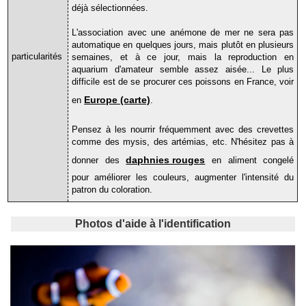
"Picasso"
déjà sélectionnées.
Amphiprion
L'association avec une anémone de mer ne sera pas
"Platinum"
automatique en quelques jours, mais plutôt en plusieurs
Amphiprion
particularités
semaines, et à ce jour, mais la reproduction en
"Semi
aquarium d'amateur semble assez aisée... Le plus
Snow-
difficile est de se procurer ces poissons en France, voir
Flake"
Europe (carte)
en
.
Amphiprion
"Snow
Flake"
Pensez à les nourrir fréquemment avec des crevettes
comme des mysis, des artémias, etc. N'hésitez pas à
Symbioses
et
daphnies rouges
donner des
en aliment congelé
apparentés
pour améliorer les couleurs, augmenter l'intensité du
Aiptasia,
patron du coloration.
lutte,
identification
Prédateurs
Photos d'aide à l'identification
d'anémones
Anémone
de
mer
européenne