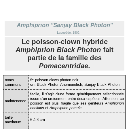
santé
Espèce
anémone
de
Amphiprion "Sanjay Black Photon"
mer
Cryptodendrum
Lacepède, 1802
adhaesivum
Le poisson-clown hybride
Entacmaea
quadricolor
Amphiprion Black Photon
fait
Heteractis
partie de la famille des
aurora
Pomacentridae
.
Heteractis
crispa
Heteractis
noms
fr
: poisson-clown photon noir
magnifica
communs
en
: Black Photon Anemonefish, Sanjay Black Photon
Heteractis
facile, il s'agit d'une forme génétiquement sélectionnée
malu
issue d'un croisement entre deux espèces. Attention, ce
maintenance
Macrodactyla
poisson est plus fragile que ses géniteurs
Amphiprion
ocellaris
et
Amphiprion percula
.
doreensis
Stichodactyla
taille
6 à 8 cm
gigantea
maximum
Stichodactyla